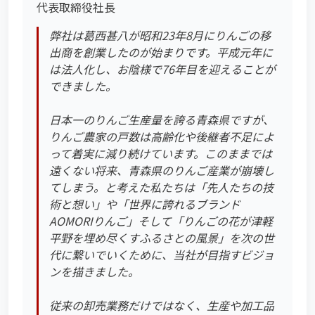
代表取締役社長
弊社は葛西甚八が昭和23年8月にりんごの移
出商を創業したのが始まりです。平成元年に
は法人化し、お陰様で76年目を迎えることが
できました。
日本一のりんご生産量を誇る青森県ですが、
りんご農家の戸数は高齢化や後継者不足によ
って着実に減り続けています。このままでは
遠くない将来、青森県のりんご産業が崩壊し
てしまう。と考えた私たちは「先人たちの技
術と想い」や「世界に誇れるブランド
AOMORIりんご」そして「りんごの花が津軽
平野を埋め尽くすふるさとの風景」を次の世
代に繋いでいくために、当社が目指すビジョ
ンを描きました。
従来の卸売業務だけではなく、生産や加工品