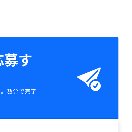
応募す
す。数分で完了