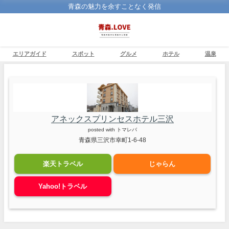
青森の魅力を余すことなく発信
エリアガイド
スポット
グルメ
ホテル
温泉
アネックスプリンセスホテル三沢
posted with
トマレバ
青森県三沢市幸町1-6-48
楽天トラベル
じゃらん
Yahoo!トラベル