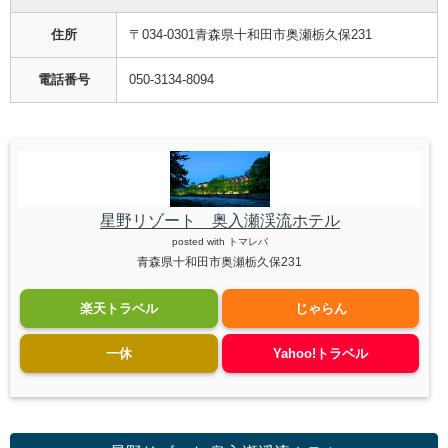
住所
〒034-0301青森県十和田市奥瀬栃久保231
電話番号
050-3134-8094
星野リゾート 奥入瀬渓流ホテル
posted with
トマレバ
青森県十和田市奥瀬栃久保231
楽天トラベル
じゃらん
一休
Yahoo!トラベル