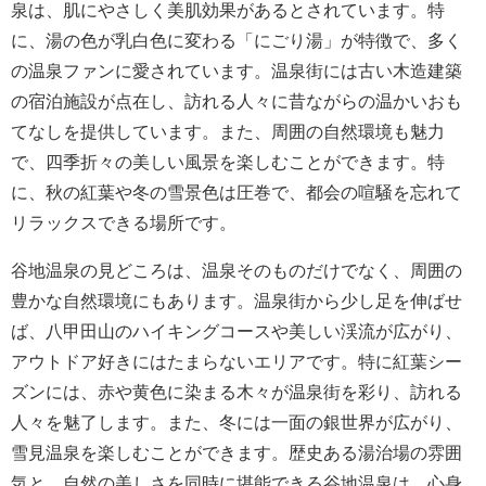
泉は、肌にやさしく美肌効果があるとされています。特
に、湯の色が乳白色に変わる「にごり湯」が特徴で、多く
の温泉ファンに愛されています。温泉街には古い木造建築
の宿泊施設が点在し、訪れる人々に昔ながらの温かいおも
てなしを提供しています。また、周囲の自然環境も魅力
で、四季折々の美しい風景を楽しむことができます。特
に、秋の紅葉や冬の雪景色は圧巻で、都会の喧騒を忘れて
リラックスできる場所です。
谷地温泉の見どころは、温泉そのものだけでなく、周囲の
豊かな自然環境にもあります。温泉街から少し足を伸ばせ
ば、八甲田山のハイキングコースや美しい渓流が広がり、
アウトドア好きにはたまらないエリアです。特に紅葉シー
ズンには、赤や黄色に染まる木々が温泉街を彩り、訪れる
人々を魅了します。また、冬には一面の銀世界が広がり、
雪見温泉を楽しむことができます。歴史ある湯治場の雰囲
気と、自然の美しさを同時に堪能できる谷地温泉は、心身