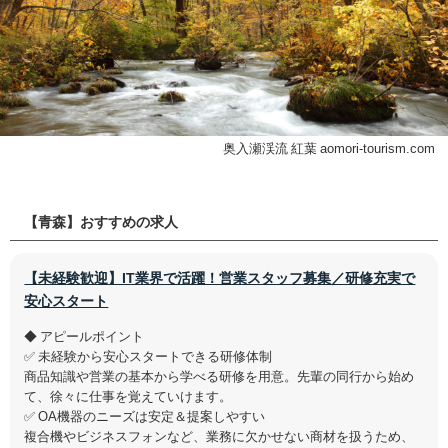
奥入瀬渓流 紅葉 aomori-tourism.com
【青森】おすすめの求人
【未経験歓迎】IT業界で活躍！営業スタッフ募集／研修充実で
安心スタート
◆ アピールポイント
✅ 未経験から安心スタートできる研修体制
商品知識や営業の基本から学べる研修を用意。先輩の同行から始め
て、徐々に仕事を覚えていけます。
✅ OA機器のニーズは安定＆提案しやすい
複合機やビジネスフォンなど、業務に欠かせない商材を扱うため、