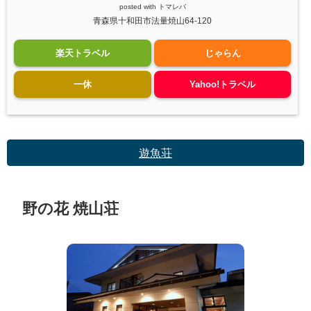
posted with
トマレバ
青森県十和田市法量焼山64-120
楽天トラベル
じゃらん
一休
Yahoo!トラベル
遊魚荘
野の花 焼山荘