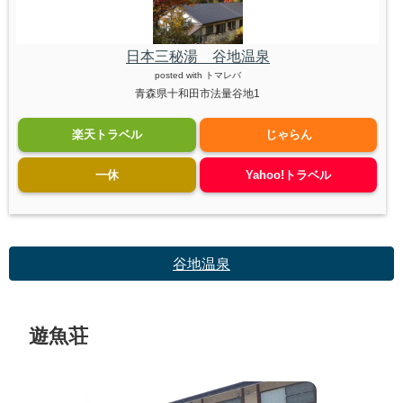
日本三秘湯 谷地温泉
posted with
トマレバ
青森県十和田市法量谷地1
楽天トラベル
じゃらん
一休
Yahoo!トラベル
谷地温泉
遊魚荘