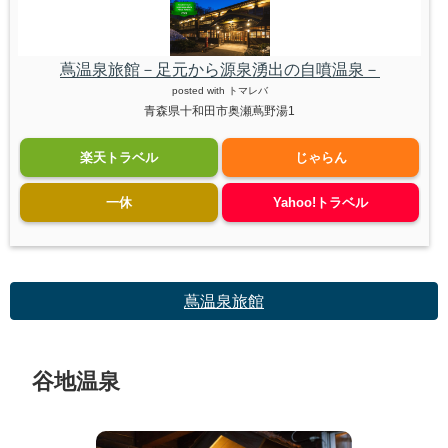
蔦温泉旅館－足元から源泉湧出の自噴温泉－
posted with
トマレバ
青森県十和田市奥瀬蔦野湯1
楽天トラベル
じゃらん
一休
Yahoo!トラベル
蔦温泉旅館
谷地温泉