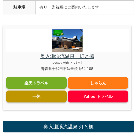
駐車場
有り 先着順にご案内いたします
奥入瀬渓流温泉 灯と楓
posted with
トマレバ
青森県十和田市法量焼山64-108
楽天トラベル
じゃらん
一休
Yahoo!トラベル
奥入瀬渓流温泉 灯と楓