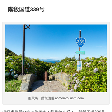
階段国道339号
龍飛崎 階段国道 aomori-tourism.com
津軽半島最北端に位置する龍飛崎を通る、階段国道339号。