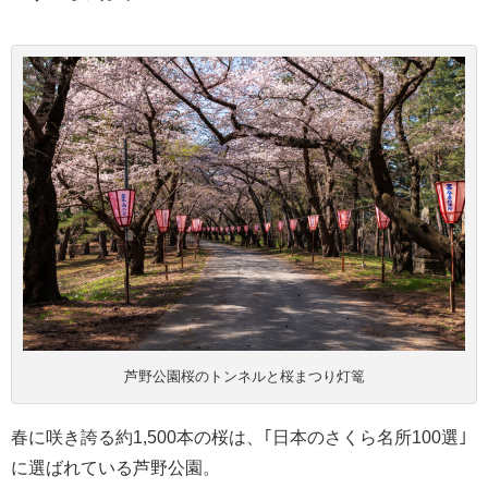
芦野公園桜のトンネルと桜まつり灯篭
春に咲き誇る約1,500本の桜は、｢日本のさくら名所100選｣
に選ばれている芦野公園。