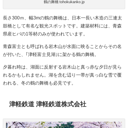
鶴の舞橋 tohokukanko.jp
長さ300ｍ、幅3mの鶴の舞橋は、日本一長い木造の三連太
鼓橋として有名な観光スポットです。建築材料には、青森
県産ヒバの1等材のみが使われています。
青森富士とも呼ばれる岩木山が水面に映ることからその名
が付いた、｢津軽富士見湖｣に架かる鶴の舞橋。
夕暮れ時は、湖面に反射する岩木山と真っ赤な夕日が見ら
れるかもしれません。湖を含む辺り一帯が真っ白な雪で覆
われる、冬の鶴の舞橋も必見です。
津軽鉄道 津軽鉄道株式会社