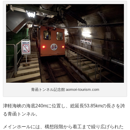
青函トンネル記念館 aomori-tourism.com
津軽海峡の海底240mに位置し、総延長53.85kmの長さを誇
る青函トンネル。
メインホールには、構想段階から着工まで繰り広げられた