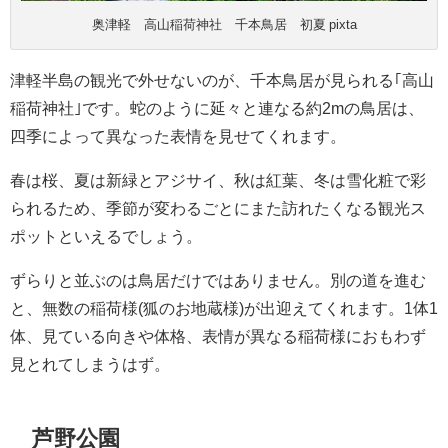
奥津軽 高山稲荷神社 千本鳥居 初夏 pixta
津軽半島の観光で外せないのが、千本鳥居が見られる｢高山
稲荷神社｣です。蛇のように延々と連なる約2mの鳥居は、
四季によって異なった表情を見せてくれます。
春は桜、夏は新緑とアジサイ、秋は紅葉、冬は雪化粧で彩
られるため、季節が変わるごとにまた訪れたくなる観光ス
ポットといえるでしょう。
ずらりと並ぶのは鳥居だけではありません。別の道を進む
と、無数の稲荷様(狐のお地蔵様)が出迎えてくれます。1体1
体、見ている向きや体格、表情が異なる稲荷様におもわず
見とれてしまうはず。
芦野公園