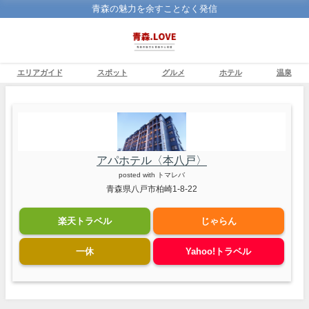
青森の魅力を余すことなく発信
エリアガイド
スポット
グルメ
ホテル
温泉
アパホテル〈本八戸〉
posted with
トマレバ
青森県八戸市柏崎1-8-22
楽天トラベル
じゃらん
一休
Yahoo!トラベル