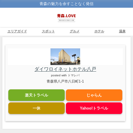
青森の魅力を余すことなく発信
エリアガイド
スポット
グルメ
ホテル
温泉
ダイワロイネットホテル八戸
posted with
トマレバ
青森県八戸市八日町1-1
楽天トラベル
じゃらん
一休
Yahoo!トラベル