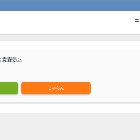
エ
＜青森県＞
じゃらん