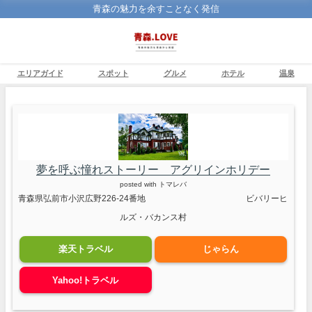
青森の魅力を余すことなく発信
エリアガイド
スポット
グルメ
ホテル
温泉
夢を呼ぶ憧れストーリー アグリインホリデー
posted with
トマレバ
青森県弘前市小沢広野226-24番地 ビバリーヒ
ルズ・バカンス村
楽天トラベル
じゃらん
Yahoo!トラベル