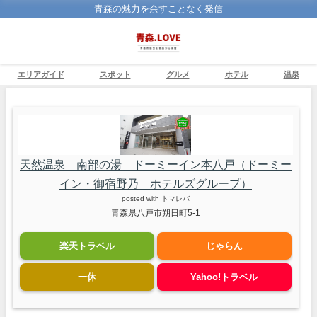
青森の魅力を余すことなく発信
エリアガイド
スポット
グルメ
ホテル
温泉
天然温泉 南部の湯 ドーミーイン本八戸（ドーミー
イン・御宿野乃 ホテルズグループ）
posted with
トマレバ
青森県八戸市朔日町5-1
楽天トラベル
じゃらん
一休
Yahoo!トラベル