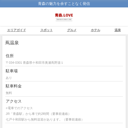
青森の魅力を余すことなく発信
エリアガイド
スポット
グルメ
ホテル
温泉
蔦温泉
住所
〒034-0301 青森県十和田市奥瀬蔦野湯１
駐車場
あり
駐車料金
無料
アクセス
○電車でのアクセス
JR「青森駅」から車で約2時間（要事前連絡）
七戸十和田駅から無料送迎があります。（要事前連絡）