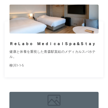
ＲｅＬａｂｏ ＭｅｄｉｃａｌＳｐａ＆Ｓｔａｙ
健康と休養を重視した青森駅直結のメディカルスパホテ
ル。
柳川1-1-5