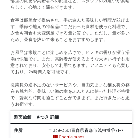
部屋の変更や高齢者への配慮など、スタッフの気遣いが素晴
らしく、心地よく滞在できます。
食事は部屋食で提供され、手の込んだ美味しい料理が並びま
す。季節や地元の特産品にこだわった食材を使った料理で、
夕食も朝食も大変満足できる量と質です。ただし、量が多い
ため、昼食を抜いて来ることをおすすめします。
お風呂は家族ごとに楽しめる広さで、ヒノキの香りが漂う浴
場は快適です。また、高齢者が使えるような大きい椅子も用
意されており、安心して利用できます。アメニティも充実し
ており、24時間入浴可能です。
従業員の過不足のないサービスや、自由気ままな猫女将の存
在も魅力的。美味しい海の幸をふんだんに使った料理が特徴
で、贅沢な時間を過ごすことができます。また行きたいと思
うお宿です。
割烹旅館 さつき 詳細
住所
〒039-3501青森県青森市浅虫蛍谷71-7
Googla maps