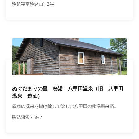
駒込字南駒込山1-244
ぬぐだまりの里 秘湯 八甲田温泉（旧 八甲田
温泉 遊仙）
四種の源泉を掛け流しで楽しむ八甲田の秘湯温泉宿。
駒込深沢766-2