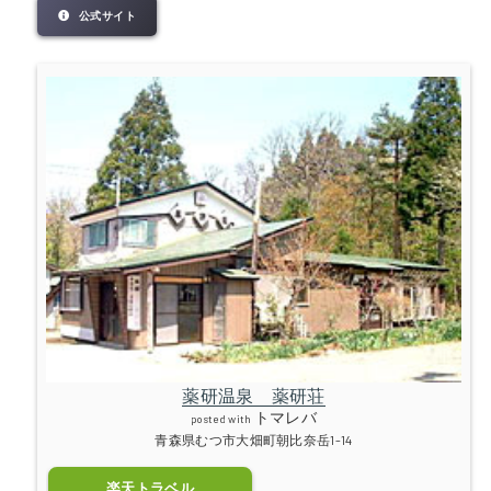
公式サイト
薬研温泉 薬研荘
トマレバ
posted with
青森県むつ市大畑町朝比奈岳1-14
楽天トラベル