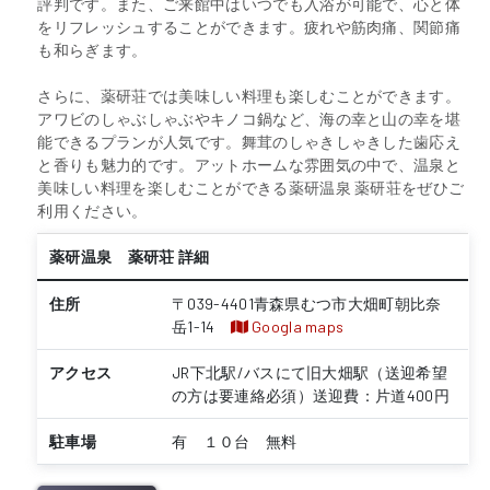
評判です。また、ご来館中はいつでも入浴が可能で、心と体
をリフレッシュすることができます。疲れや筋肉痛、関節痛
も和らぎます。
さらに、薬研荘では美味しい料理も楽しむことができます。
アワビのしゃぶしゃぶやキノコ鍋など、海の幸と山の幸を堪
能できるプランが人気です。舞茸のしゃきしゃきした歯応え
と香りも魅力的です。アットホームな雰囲気の中で、温泉と
美味しい料理を楽しむことができる薬研温泉 薬研荘をぜひご
利用ください。
薬研温泉 薬研荘 詳細
住所
〒039-4401青森県むつ市大畑町朝比奈
岳1-14
Googla maps
アクセス
JR下北駅/バスにて旧大畑駅（送迎希望
の方は要連絡必須）送迎費：片道400円
駐車場
有 １０台 無料