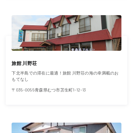
旅館 川野荘
下北半島での滞在に最適！旅館 川野荘の海の幸満載のお
もてなし
〒035-0055青森県むつ市苫生町1-12-13