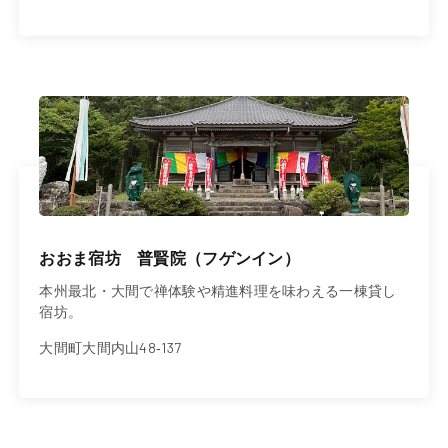
おおま宿坊 普賢院（フゲンイン）
本州最北・大間で禅体験や精進料理を味わえる一棟貸し
宿坊。
大間町大間内山48‐137