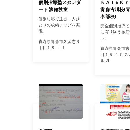
個別指導塾スタンダ
ＫＡＴＥＫＹ
ード 浪館教室
青森古川校(
本部校)
個別対応で生徒一人ひ
とりの成績アップを実
完全個別指導で
現。
に寄り添う徹底
ト。
青森県青森市久須志３
丁目１８−１１
青森県青森市古
目１５−１０ ス
ル 2F