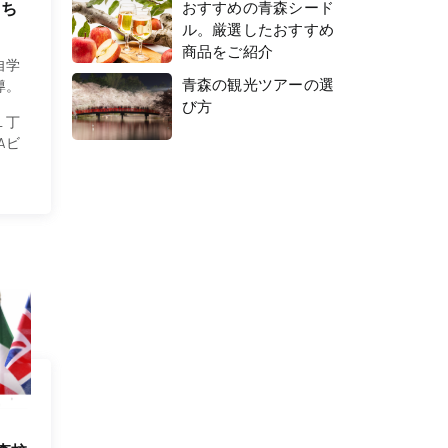
おすすめの青森シード
 ち
ル。厳選したおすすめ
商品をご紹介
自学
青森の観光ツアーの選
導。
び方
１丁
TAビ