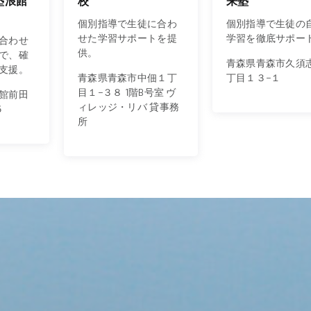
強塾浪館
校
来塾
個別指導で生徒に合わ
個別指導で生徒の
せた学習サポートを提
学習を徹底サポー
合わせ
供。
で、確
青森県青森市久須
支援。
青森県青森市中佃１丁
丁目１３−１
目１−３８ 1階B号室 ヴ
館前田
ィレッジ・リバ 貸事務
５
所