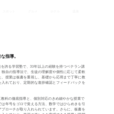
スポット
グルメ
ホテル
温泉
確な指導。
績を誇る学習塾で、30年以上の経験を持つベテラン講
。独自の指導法で、生徒の理解度や個性に応じて柔軟
た、授業は板書を重視し、基礎から応用まで丁寧に教
を入れており、定期的な進捗確認とフィードバックを
。
五教科の徹底指導と、個別対応のきめ細やかな授業で
では年号をゴロで覚える方法、数学ではひらめきを引
アプローチが取り入れられています。さらに、板書を