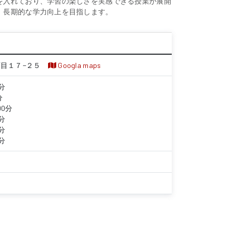
を入れており、学習の楽しさを実感できる授業が展開
、長期的な学力向上を目指します。
目１７−２５
Googla maps
分
分
00分
分
分
分