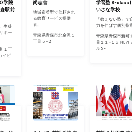
Ｏ学院
尚志舎
学習塾 S-class |
青森駅前
いさな学校
地域密着型で信頼され
る教育サービス提供
「教えない塾」で
者。
力を伸ばす個別指
、生徒
サポー
青森県青森市北金沢１
青森県青森市新町
丁目５−２
目１１−１５ NOVI
ル 2F
川１丁
カイビ