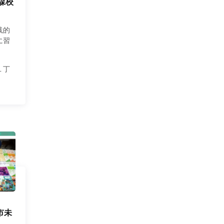
森校
践的
に習
１丁
市未