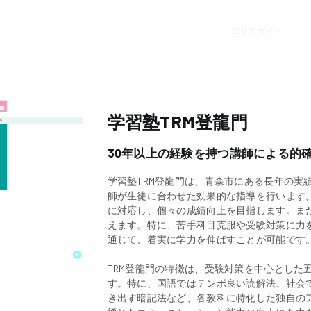
エリアガイド
学習塾TRM登龍門
30年以上の経験を持つ講師による的
学習塾TRM登龍門は、青森市にある長年の実
師が生徒に合わせた効果的な指導を行います
に対応し、個々の成績向上を目指します。ま
えます。特に、苦手科目克服や受験対策に力
通じて、着実に学力を伸ばすことが可能です
TRM登龍門の特徴は、受験対策を中心とした
す。特に、国語ではテンポ良い読解法、社会
き出す暗記法など、各教科に特化した独自の