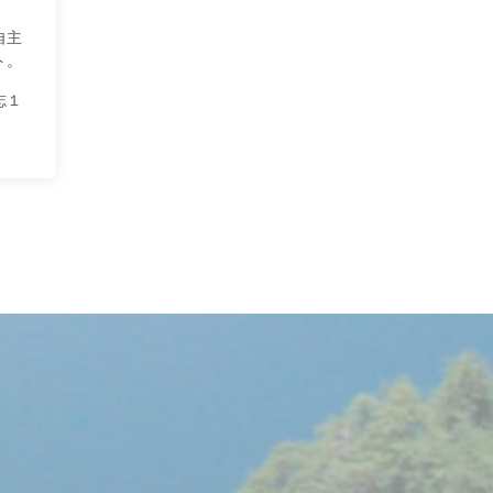
自主
ト。
志１