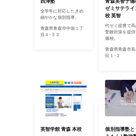
西澤塾
青森英智予備
ゼミサテライ
全学年に対応したきめ
校 英智
細やかな個別指導。
代ゼミ提携で高
青森県青森市中佃１丁
受験対策を提供
目４−３２
備校。
青森県青森市長
目１−２
英智学館 青森 本校
個別指導塾と