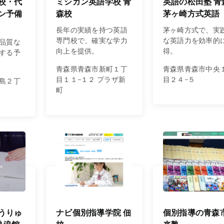
校・代
ミシガン英語学校 青
英語の松田塾 青
ン予備
森校
茅ヶ崎方式英語
長年の実績を持つ英語
茅ヶ崎方式で、実
専門校で、確実な学力
な英語力を効率的
品質な
向上を提供。
得。
する予
青森県青森市新町１丁
青森県青森市中央
目１１−１２ プラザ新
目２４−５
島２丁
町
うりゅ
ナビ個別指導学院 佃
個別指導の青森