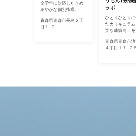
うもん | 数
全学年に対応したきめ
ラボ
細やかな個別指導。
ひとりひとりに
青森県青森市長島２丁
たカリキュラム
目１−２
実な成績向上を
青森県青森市浪
４丁目１７−２