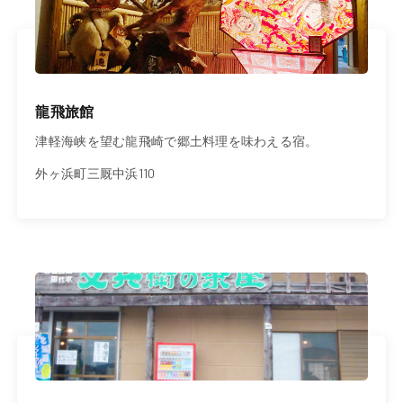
龍飛旅館
津軽海峡を望む龍飛崎で郷土料理を味わえる宿。
外ヶ浜町三厩中浜110