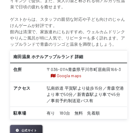
イキングで提供。また、美人の湯と称される弱アルカリ性温
泉で日頃の疲れを癒せます。
ゲストからは、スタッフの親切な対応や子ども向けのじゃん
けんゲームが好評です。
館内は清潔で、家族連れにもおすすめ。ウェルカムドリンク
やりんご風呂が特に人気で、リピーターも多く訪れます。ア
ップルランドで青森のリンゴと温泉を満喫しましょう。
南田温泉 ホテルアップルランド 詳細
住所
〒036-0114青森県平川市町居南田166-3
Googla maps
アクセス
弘南鉄道 平賀駅より徒歩15分／青森空港
より車で50分／新青森駅より車で45分
／事前予約制送迎バス有
駐車場
有り 180台 無料 先着順
公式サイト