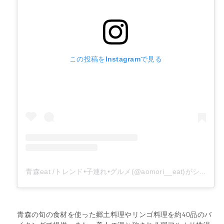
この投稿をInstagramで見る
青森eat /トレンド•子連れ•グルメ(@aomori__eat)がシェアした投稿
青森の旬の食材を使った郷土料理やリンゴ料理を約40品のバ