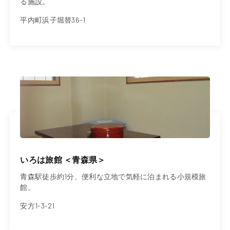
る施設。
平内町浜子堀替36-1
いろは旅館 ＜青森県＞
青森駅徒歩約1分、便利な立地で気軽に泊まれる小規模旅
館。
安方1-3-21