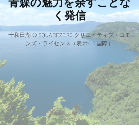
青森の魅力を余すことな
く発信
十和田湖 © SQUAREZERO クリエイティブ・コモ
ンズ・ライセンス（表示4.0 国際）