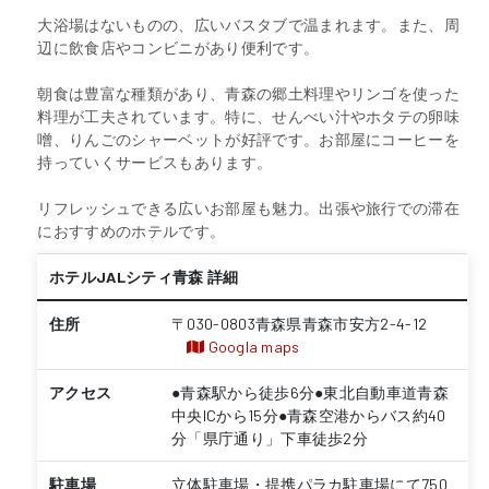
大浴場はないものの、広いバスタブで温まれます。また、周
辺に飲食店やコンビニがあり便利です。
朝食は豊富な種類があり、青森の郷土料理やリンゴを使った
料理が工夫されています。特に、せんべい汁やホタテの卵味
噌、りんごのシャーベットが好評です。お部屋にコーヒーを
持っていくサービスもあります。
リフレッシュできる広いお部屋も魅力。出張や旅行での滞在
におすすめのホテルです。
ホテルJALシティ青森 詳細
住所
〒030-0803青森県青森市安方2-4-12
Googla maps
アクセス
●青森駅から徒歩6分●東北自動車道青森
中央ICから15分●青森空港からバス約40
分「県庁通り」下車徒歩2分
駐車場
立体駐車場・提携パラカ駐車場にて750