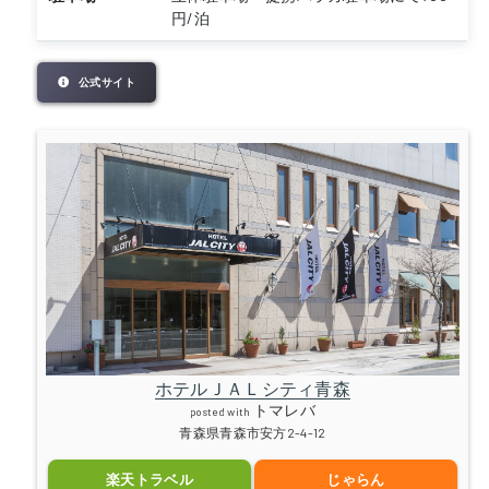
円/泊
公式サイト
ホテルＪＡＬシティ青森
トマレバ
posted with
青森県青森市安方2-4-12
楽天トラベル
じゃらん