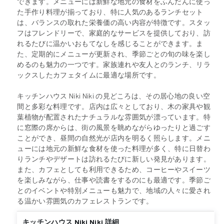
できます。メニューには新鮮な地元の食材をふんだんに使っ
た手作り料理が揃っており、特に人気のあるランチセット
は、バランスの取れた栄養価の高い内容が特徴です。スタッ
フはフレンドリーで、家庭的なサービスを提供しており、訪
れるたびに温かいおもてなしを感じることができます。ま
た、定期的にメニューが更新され、季節ごとの旬の味を楽し
めるのも魅力の一つです。家族連れや友人とのランチ、リラ
ックスしたカフェタイムに最適な場所です。
キッチンハウス Niki Niki の見どころは、その居心地の良い空
間と多彩な料理です。店内は広々としており、木の家具や観
葉植物が配置されたナチュラルな雰囲気が漂っています。特
に窓際の席からは、街の風景を眺めながらゆったりと過ごす
ことができ、昼間の自然光が店内を明るく照らします。メニ
ューには地元の新鮮な食材を使った料理が多く、特に日替わ
りランチやデザートは訪れるたびに新しい発見があります。
また、カフェとしても利用できるため、コーヒーやスイーツ
を楽しみながら、仕事や読書をするのにも最適です。季節ご
とのイベントや特別メニューも魅力で、地域の人々に愛され
る温かい雰囲気のカフェレストランです。
キッチンハウス Niki Niki 詳細