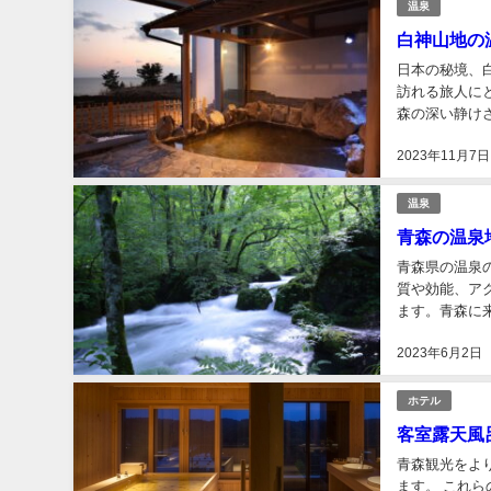
温泉
白神山地の
日本の秘境、
訪れる旅人に
森の深い静け
も特に魅力的な
2023年11月7日
温泉
青森の温泉
青森県の温泉
質や効能、ア
ます。青森に来
2023年6月2日
ホテル
客室露天風
青森観光をよ
ます。 これ