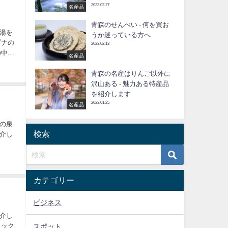
2023.02.27
名産品
青森のせんべい - 何を買お
湯を
うか迷っている方へ
ブナの
2023.02.13
の中で
名産品
青森の名産はりんご以外に
沢山ある - 魅力ある特産品
を紹介します
2023.01.25
名産品
の泉
検索
介し
カテゴリー
ビジネス
介し
ラック
スポット