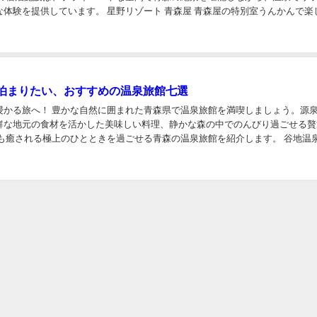
な体験を提供しています。 星野リゾート 青森屋 青森屋の特別室うんかんで楽
星野リゾートの人気宿「青森屋」は、青森文...
泊まりたい、おすすめの温泉旅館七選
浸かる旅へ！ 豊かな自然に囲まれた青森県で温泉旅館を満喫しましょう。源
鮮な地元の食材を活かした美味しい料理、静かな森の中でのんびり過ごせる贅
体も癒される極上のひとときを過ごせる青森の温泉旅館を紹介します。 谷地温泉
を持ち、日本三秘湯として名高い一軒宿 八...