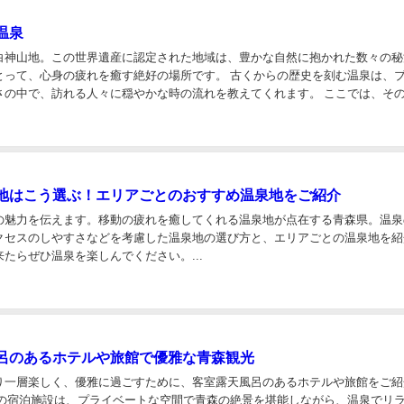
温泉
白神山地。この世界遺産に認定された地域は、豊かな自然に抱かれた数々の秘
とって、心身の疲れを癒す絶好の場所です。 古くからの歴史を刻む温泉は、
さの中で、訪れる人々に穏やかな時の流れを教えてくれます。 ここでは、そ
白神山地エリアの温泉をご紹介します。日々の忙...
地はこう選ぶ！エリアごとのおすすめ温泉地をご紹介
の魅力を伝えます。移動の疲れを癒してくれる温泉地が点在する青森県。温泉
クセスのしやすさなどを考慮した温泉地の選び方と、エリアごとの温泉地を紹
たらぜひ温泉を楽しんでください。...
呂のあるホテルや旅館で優雅な青森観光
り一層楽しく、優雅に過ごすために、客室露天風呂のあるホテルや旅館をご紹
らの宿泊施設は、プライベートな空間で青森の絶景を堪能しながら、温泉でリ