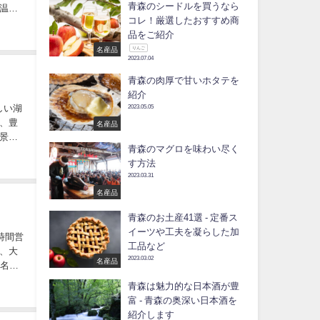
青森のシードルを買うなら
温泉
コレ！厳選したおすすめ商
品をご紹介
りんご
名産品
2023.07.04
青森の肉厚で甘いホタテを
紹介
しい湖
2023.05.05
、豊
名産品
景を
青森のマグロを味わい尽く
す方法
2023.03.31
名産品
青森のお土産41選 - 定番ス
イーツや工夫を凝らした加
時間営
工品など
、大
2023.03.02
名産品
0名以
青森は魅力的な日本酒が豊
富 - 青森の奥深い日本酒を
紹介します