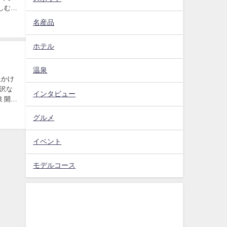
しむ贅
名産品
ホテル
温泉
泉かけ
沢な
インタビュー
 開湯
グルメ
イベント
モデルコース