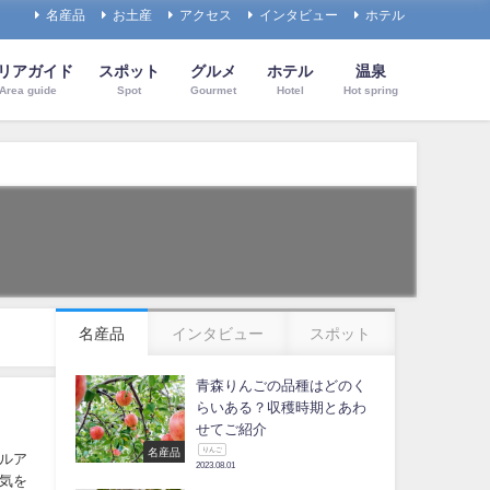
名産品
お土産
アクセス
インタビュー
ホテル
リアガイド
スポット
グルメ
ホテル
温泉
Area guide
Spot
Gourmet
Hotel
Hot spring
名産品
インタビュー
スポット
青森りんごの品種はどのく
らいある？収穫時期とあわ
せてご紹介
りんご
名産品
ルア
2023.08.01
気を