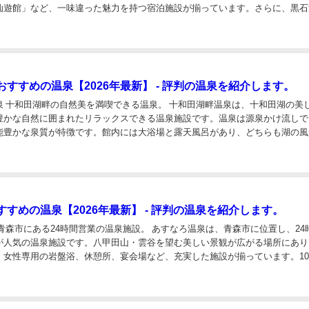
仙遊館」など、一味違った魅力を持つ宿泊施設が揃っています。さらに、黒石
グリーンパークもりのいずみなども人気のある温泉地...
すすめの温泉【2026年最新】 - 評判の温泉を紹介します。
泉 十和田湖畔の自然美を満喫できる温泉。 十和田湖畔温泉は、十和田湖の美
豊かな自然に囲まれたリラックスできる温泉施設です。温泉は源泉かけ流しで
能豊かな泉質が特徴です。館内には大浴場と露天風呂があり、どちらも湖の風
きます。大浴場は広々としており、ゆったりとし...
すめの温泉【2026年最新】 - 評判の温泉を紹介します。
青森市にある24時間営業の温泉施設。 あすなろ温泉は、青森市に位置し、24
が人気の温泉施設です。八甲田山・雲谷を望む美しい景観が広がる場所にあり
、女性専用の岩盤浴、休憩所、宴会場など、充実した施設が揃っています。1
送迎バスのサービスもあり、利便性が高い...