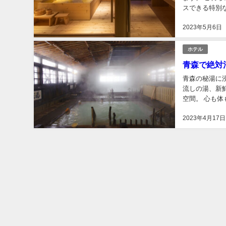
スできる特別
沢なひととき 
2023年5月6日
ホテル
青森で絶対
青森の秘湯に
流しの湯、新
空間。 心も
400年の歴史
2023年4月17日