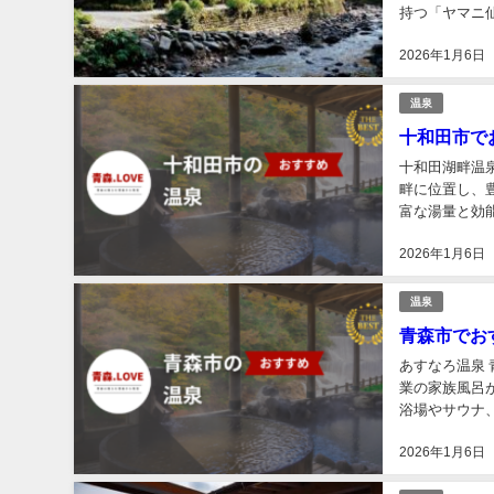
持つ「ヤマニ
郷や百沢温泉、
2026年1月6日
温泉
十和田市でお
十和田湖畔温
畔に位置し、
富な湯量と効
楽しむことがで
2026年1月6日
温泉
青森市でおす
あすなろ温泉 
業の家族風呂
浴場やサウナ
上の団体客には
2026年1月6日