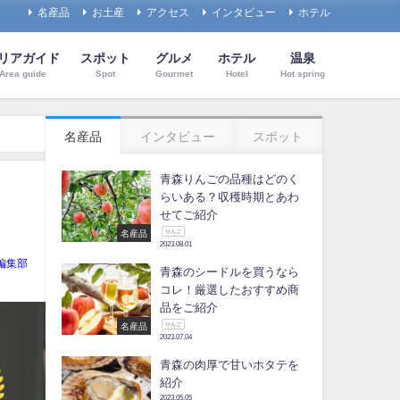
名産品
お土産
アクセス
インタビュー
ホテル
リアガイド
スポット
グルメ
ホテル
温泉
Area guide
Spot
Gourmet
Hotel
Hot spring
名産品
インタビュー
スポット
青森りんごの品種はどのく
らいある？収穫時期とあわ
せてご紹介
りんご
名産品
2023.08.01
e編集部
青森のシードルを買うなら
コレ！厳選したおすすめ商
品をご紹介
りんご
名産品
2023.07.04
青森の肉厚で甘いホタテを
紹介
2023.05.05