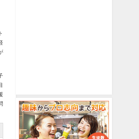
ト
経
が
子
目
援
問