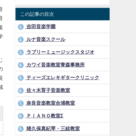
音
この記事の目次
音
吉田音楽学園
級
1.
学
ルナ音楽スクール
2.
ラブリーミュージックスタジオ
3.
じ
カワイ音楽教室青森事務所
4.
の
ティーズエレキギタークリニック
長
5.
域
佐々木育子音楽教室
6.
奈良音楽教室合浦教室
7.
ＰＩＡＮＯ教室Σ
8.
猪久保真紀琴・三絃教室
9.