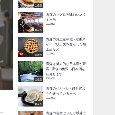
名産品
青森のマグロを味わい尽く
す方法
2023.03.31
名産品
青森のお土産41選 - 定番ス
イーツや工夫を凝らした加
工品など
2023.03.02
名産品
青森は魅力的な日本酒が豊
富 - 青森の奥深い日本酒を
紹介します
2023.02.27
名産品
青森のせんべい - 何を買お
うか迷っている方へ
2023.02.13
名産品
青森の名産はりんご以外に