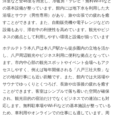
洋室など全46室を用意し、冷暖房・テレビ・無料Wi-Fiなど
の基本設備が整っています。館内には地下水を利用した大
浴場とサウナ（男性専用）があり、旅や出張での疲れを癒
すことができます。また、自動販売機や電子レンジなどの
設備もあり、滞在中の利便性を高めています。観光やビジ
ネスの拠点として利用しやすい環境と設備が揃っています
ホテルテトラ本八戸は本八戸駅から徒歩圏内の立地を活か
し、八戸周辺観光やビジネス利用に便利な拠点となってい
ます。市内中心部の観光スポットやイベント会場へもアク
セスしやすく、例えば毎年開催される「八戸三社大祭」な
どの地域行事にも近い距離です。また、館内では大浴場や
サウナでゆっくりとくつろげ、長旅や出張後の疲れを癒す
ことができます。客室はシンプルで落ち着いた空間が確保
され、観光目的の宿泊だけでなくビジネスでの連泊にも対
応します。無料駐車場やWi-Fiなどの基本施設が整っている
ため、車利用やオンラインでの仕事にも適しています。周