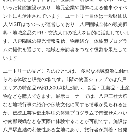
いった貸館施設があり、地元企業や団体による催事やイベ
ントにも活用されています。ユートリー自体は一般財団法
人 VISITはちのへ が運営しており、八戸圏域全体の観光振
興・地域産品のPR・交流人口の拡大を目的に活動していま
す。八戸圏域の観光情報発信、物産紹介、体験型プログラ
ムの提供を通じて、地域と来訪者をつなぐ役割を果たして
います
ユートリーの見どころのひとつは、 多彩な地域資源に触れ
られる体験と販売の場 です。1階の物産ショップでは八戸
エリアの特産品が約1,800点以上揃い、食品・工芸品・土産
物などを購入できます。展示コーナーでは、八戸三社大祭
など地域行事の紹介や伝統文化に関する情報が見られるほ
か、伝統工芸や郷土料理の体験プログラムで南部せんべい
や南部裂織などを実際に体験することが可能です。施設は
八戸駅直結の利便性ある立地にあり、旅行者が到着・出発