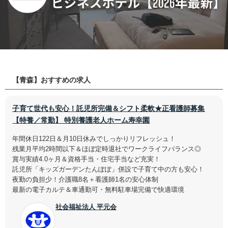
【青森】おすすめの求人
子育て世代も安心！託児所完備＆シフト柔軟★正看護師募集
【特養／常勤】 特別養護老人ホーム寿幸園
年間休日122日＆月10日休みでしっかりリフレッシュ！
残業月平均2時間以下＆ほぼ定時退社でワークライフバランス◎
賞与実績4.0ヶ月＆資格手当・住宅手当など充実！
託児所「キッズガーデンたんぽぽ」併設で子育て中の方も安心！
夜勤の負担少！介護職8名＋看護師1名の安心体制
最新の電子カルテ＆車通勤可・無料駐車場完備で快適環境
社会福祉法人 平元会